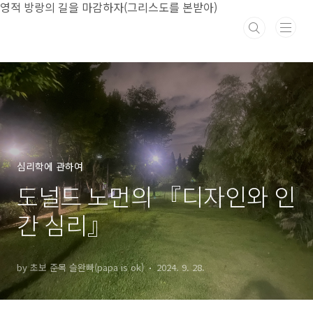
본문 바로가기
영적 방랑의 길을 마감하자(그리스도를 본받아)
심리학에 관하여
도널드 노먼의 『디자인와 인
간 심리』
by 초보 준목 슬완빠(papa is ok)
2024. 9. 28.