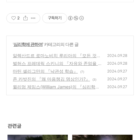
논문경우 정교수 출신 진행/보안
보장/각종 모든 문서/24시진행
2
구독하기
'
심리학에 관하여
' 카테고리의 다른 글
알렉산드르 로마노비치 루리아의 『모든 것을
2024.09.28
기억하는 남자』
벌허스 프레데릭 스키니의 『자유와 존엄을 넘
(1)
2024.09.28
어서』
마틴 셀리그만의 『낙관성 학습』
(7)
2024.09.27
(7)
존 카밧진의 『왜 마음챙김 명상인가?』
2024.09.27
(3)
윌리엄 제임스(William James)의 『심리학의
2024.09.27
원리(The Principles of Psychology)』
(3)
관련글