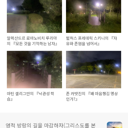
알렉산드르 로마노비치 루리아
벌허스 프레데릭 스키니의 『자
의 『모든 것을 기억하는 남자』
유와 존엄을 넘어서』
마틴 셀리그만의 『낙관성 학
존 카밧진의 『왜 마음챙김 명상
습』
인가?』
영적 방랑의 길을 마감하자(그리스도를 본