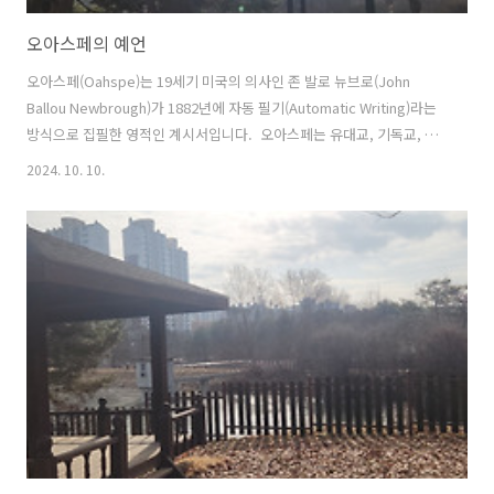
오아스페의 예언
오아스페(Oahspe)는 19세기 미국의 의사인 존 발로 뉴브로(John
Ballou Newbrough)가 1882년에 자동 필기(Automatic Writing)라는
방식으로 집필한 영적인 계시서입니다. 오아스페는 유대교, 기독교, 힌
두교 등 여러 종교의 신화와 신앙을 통합한 종교적, 철학적 텍스트로, 인
2024. 10. 10.
류의 기원, 영혼의 발전, 우주의 구조, 그리고 미래에 대한 예언 등을 담
고 있습니다. 특히, 인류의 역사와 종말에 대한 예언은 오아스페가 주목
받는 이유 중 하나입니다.1. 오아스페의 배경과 형성오아스페의 형성 배
경은 19세기 중반 미국에서 유행하던 신지학(Theosophy)과 영성주의
(Spiritualism)의 영향을 받았습니다. 당시에는 다양한 영적 현상과 초자
연적 사건에 대한 관심이 높아졌으며,..