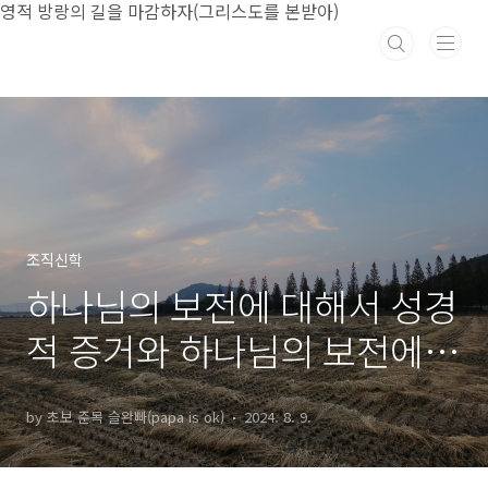
본문 바로가기
영적 방랑의 길을 마감하자(그리스도를 본받아)
조직신학
하나님의 보전에 대해서 성경
적 증거와 하나님의 보전에
대한 정당성
by 초보 준목 슬완빠(papa is ok)
2024. 8. 9.