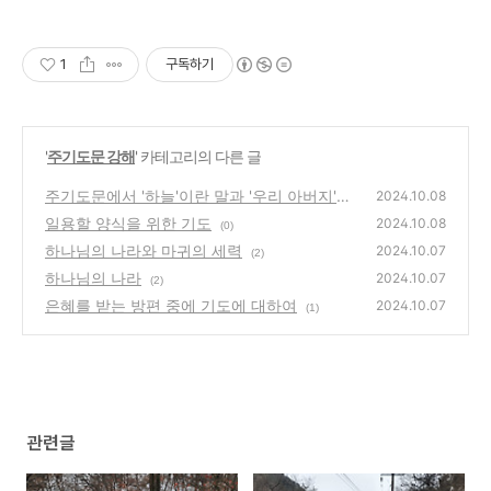
1
구독하기
'
주기도문 강해
' 카테고리의 다른 글
주기도문에서 '하늘'이란 말과 '우리 아버지'의
2024.10.08
뜻은?
일용할 양식을 위한 기도
(5)
2024.10.08
(0)
하나님의 나라와 마귀의 세력
2024.10.07
(2)
하나님의 나라
2024.10.07
(2)
은혜를 받는 방편 중에 기도에 대하여
2024.10.07
(1)
관련글