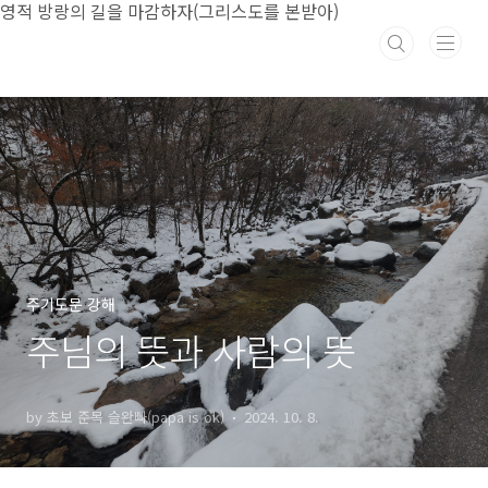
본문 바로가기
영적 방랑의 길을 마감하자(그리스도를 본받아)
주기도문 강해
주님의 뜻과 사람의 뜻
by 초보 준목 슬완빠(papa is ok)
2024. 10. 8.