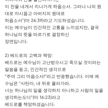
이 잔을 내게서 지나가게 하옵소서
.
그러나 나의 원
대로 마시옵고 아버지의 원대로
하옵소서
”(
마
26:39)
라고 기도하셨습니다
.
이는 예수님이 인간적인 고통을 느끼셨지만
,
결국
하나님의 뜻을 따르기로 결정하신
장면입니다
.
2) 베드로의 고백과 책망
:
베드로는 예수님이 고난받으시고 죽으실 것이라는
말씀을 듣고
,
인간적인 생각으로
“
주여 그리 마옵소서
!”
라고 반응했습니다
.
이에 예
수님은
“
사탄아
,
내 뒤로 물러가라
.
너는 하나님의 일을 생각하지 아니하고 사람의 일을
생각하는도다
”(
마
16:23)
라고
베드로를 책망하셨습니다
.